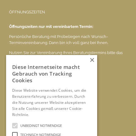
ÖFFNUNGSZEITEN
Öffnungszeiten nur mit vereinbartem Termin:
Persönliche Beratung mit Probeliegen nach Wunsch-
Terminvereinbarung. Dann bin ich voll ganz bei Ihnen.
Nutzen Sie zur Vereinbarung Ihres Beratungstermins bitte das
×
E-Mail
ludwig.voelk@t-online.de
oder das Mobil-Tel. 0171 506 4595
Diese Internetseite macht
Gebrauch von Tracking
Cookies
KONTAKT
Diese Website verwendet Cookies, um die
Benutzererfahrung zu verbessern. Durch
Tel.: 0171 506 4595
die Nutzung unserer Website akzeptieren
E-Mail:
ludwig.voelk@t-online.de
Sie alle Cookies gemäß unserer Cookie-
www.pronatura-voelk.de
Richtlinie.
Hinweise
UNBEDINGT NOTWENDIGE
TERMIN VEREINBAREN
TECHNISCH NOTWENDIGE