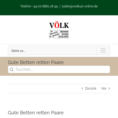
Zum
Telefon: +49 (0) 8861 26 95
|
ludwig.voelk@t-online.de
Inhalt
springen
Gehe zu ...
Gute Betten retten Paare
Suche
nach:
Zurück
Vor
Gute Betten retten Paare