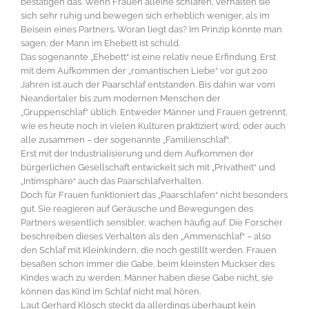
bestätigen das. Wenn Frauen alleine schlafen, verhalten sie
sich sehr ruhig und bewegen sich erheblich weniger, als im
Beisein eines Partners. Woran liegt das? Im Prinzip könnte man
sagen: der Mann im Ehebett ist schuld.
Das sogenannte „Ehebett“ ist eine relativ neue Erfindung. Erst
mit dem Aufkommen der „romantischen Liebe“ vor gut 200
Jahren ist auch der Paarschlaf entstanden. Bis dahin war vom
Neandertaler bis zum modernen Menschen der
„Gruppenschlaf“ üblich. Entweder Männer und Frauen getrennt,
wie es heute noch in vielen Kulturen praktiziert wird, oder auch
alle zusammen – der sogenannte „Familienschlaf“.
Erst mit der Industrialisierung und dem Aufkommen der
bürgerlichen Gesellschaft entwickelt sich mit „Privatheit“ und
„Intimsphäre“ auch das Paarschlafverhalten.
Doch für Frauen funktioniert das „Paarschlafen“ nicht besonders
gut. Sie reagieren auf Geräusche und Bewegungen des
Partners wesentlich sensibler, wachen häufig auf. Die Forscher
beschreiben dieses Verhalten als den „Ammenschlaf“ – also
den Schlaf mit Kleinkindern, die noch gestillt werden. Frauen
besaßen schon immer die Gabe, beim kleinsten Muckser des
Kindes wach zu werden. Männer haben diese Gabe nicht, sie
können das Kind im Schlaf nicht mal hören.
Laut Gerhard Klösch steckt da allerdings überhaupt kein