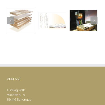
ADRESSE
Ludwig Völk
Weinstr. 3 - 5
86956 Schongau