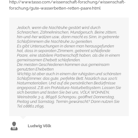
http://www.tasso.com/wissenschaft-forschung/wissenschaft-
forschung/gute-wasserbetten-retten-paare.html
Jedoch, wenn die Nachtruhe gestört wird durch
Schnarchen, Zähneknirschen, Mundgeruch, Beine zittern,
hin-und-her wälzen usw., dann macht es Sinn, in getrennte
Schlafzimmern die Nachtruhe zu genießen.
Es gibt Untersuchungen in denen man herausgefunden
hat, dass in separaten Zimmern, getrennt schlafende
Paare, eine stabilere Partnerschaft haben, als die in einem
gemeinsamen Ehebett schlafenden.
Die meisten Geschiedenen kommen aus gemeinsam
genutzten Ehebetten
Wichtig ist aber auch in einem der ruhigsten und schönsten
Schlafzimmer, das gute, perfekte Bett. Naürlich aus 100%
Naturmaterialien. Und auf die persönlichen Bedürfrnisse
angepasst. Z.B. ein ProNatura-Naturbettsystem. Lassen Sie
sich beraten und testen Sie bei uns, VÖLK WOHNEN,
Weinstraße 3-5, 86956 Schongau, geöffnet Donnerstag,
Freitag und Samstag. Termin gewünscht? Dann nutzen Sie
Tel 08861 2695.
Ludwig Völk