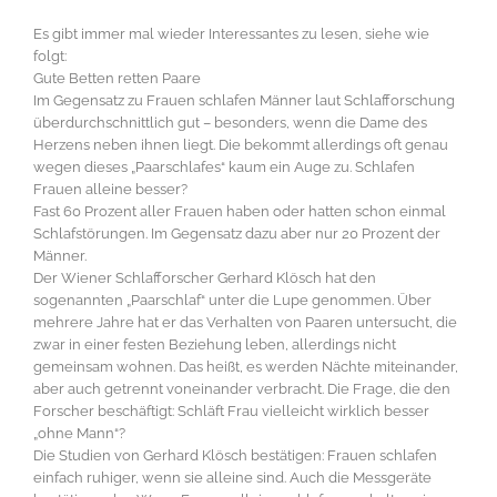
Es gibt immer mal wieder Interessantes zu lesen, siehe wie
folgt:
Gute Betten retten Paare
Im Gegensatz zu Frauen schlafen Männer laut Schlafforschung
überdurchschnittlich gut – besonders, wenn die Dame des
Herzens neben ihnen liegt. Die bekommt allerdings oft genau
wegen dieses „Paarschlafes“ kaum ein Auge zu. Schlafen
Frauen alleine besser?
Fast 60 Prozent aller Frauen haben oder hatten schon einmal
Schlafstörungen. Im Gegensatz dazu aber nur 20 Prozent der
Männer.
Der Wiener Schlafforscher Gerhard Klösch hat den
sogenannten „Paarschlaf“ unter die Lupe genommen. Über
mehrere Jahre hat er das Verhalten von Paaren untersucht, die
zwar in einer festen Beziehung leben, allerdings nicht
gemeinsam wohnen. Das heißt, es werden Nächte miteinander,
aber auch getrennt voneinander verbracht. Die Frage, die den
Forscher beschäftigt: Schläft Frau vielleicht wirklich besser
„ohne Mann“?
Die Studien von Gerhard Klösch bestätigen: Frauen schlafen
einfach ruhiger, wenn sie alleine sind. Auch die Messgeräte