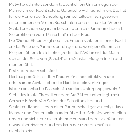
Mutwille dahinter, sondern tatsächlich ein Unvermögen der
Männer, in der Nacht solche Geräusche wahrzunehmen. Das hat
für die Herren der Schöpfung rein schlaftechnisch gesehen
einen immensen Vorteil: Sie schlafen besser. Laut den Wiener
Schlafforschern sogar am besten, wenn die Partnerin dabei ist.
Sie profitieren vom „Paarschlaf“ mit der Frau.
Die Wiener Studie zeigt deutlich: Frauen schlafen in einer Nacht
an der Seite des Partners unruhiger und weniger effizient, am
Morgen fühlen sie sich eher „zerknittert“. Während der Mann
sich an der Seite von „Schatzi“ am nächsten Morgen frisch und
munter fühlt.
Erst reden, dann schlafen!
Hart ausgedrückt, sollten Frauen für einen effektiven und
erholsamen Schlaf lieber die Nächte allein verbringen.
Ist der romantische Paarschlaf also dem Untergang geweiht?
Steht das traute Ehebett vor dem Aus? Nicht unbedingt, meint
Gerhard Klösch. Von Seiten der Schlafforscher und
Schlafmediziner ist es in einer Partnerschaft ganz wichtig, dass
Männer und Frauen miteinander über ihre Schlafgewohnheiten
reden und sich über die Probleme verständigen. Da erfährt man
etwas übereinander, und das kann der Partnerschaft nur
dienlich sein.