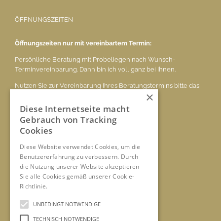
ÖFFNUNGSZEITEN
Öffnungszeiten nur mit vereinbartem Termin:
Persönliche Beratung mit Probeliegen nach Wunsch-
Terminvereinbarung. Dann bin ich voll ganz bei Ihnen.
Nutzen Sie zur Vereinbarung Ihres Beratungstermins bitte das
×
E-Mail
ludwig.voelk@t-online.de
oder das Mobil-Tel. 0171 506 4595
Diese Internetseite macht
Gebrauch von Tracking
Cookies
KONTAKT
Diese Website verwendet Cookies, um die
Benutzererfahrung zu verbessern. Durch
Tel.: 0171 506 4595
die Nutzung unserer Website akzeptieren
E-Mail:
ludwig.voelk@t-online.de
Sie alle Cookies gemäß unserer Cookie-
www.pronatura-voelk.de
Richtlinie.
Hinweise
UNBEDINGT NOTWENDIGE
TERMIN VEREINBAREN
TECHNISCH NOTWENDIGE