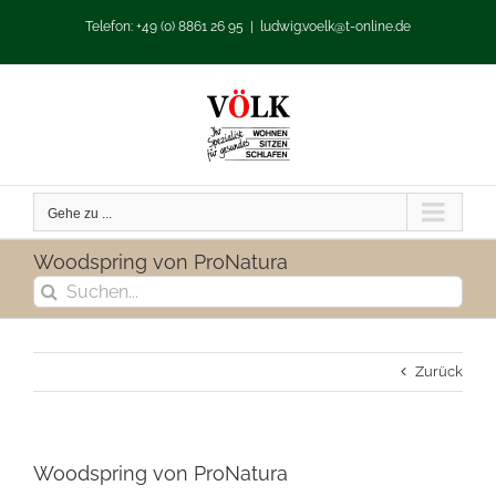
Zum
Telefon: +49 (0) 8861 26 95
|
ludwig.voelk@t-online.de
Inhalt
springen
Gehe zu ...
Woodspring von ProNatura
Suche
nach:
Zurück
Woodspring von ProNatura